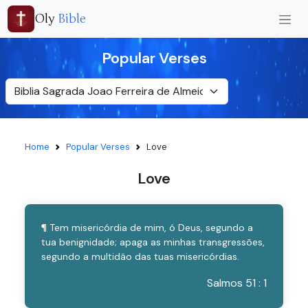
Oly
Bible
Popular Verses
Home
Popular Verses
Love
Love
¶ Tem misericórdia de mim, ó Deus, segundo a
tua benignidade; apaga as minhas transgressões,
segundo a multidão das tuas misericórdias.
Salmos 51 : 1