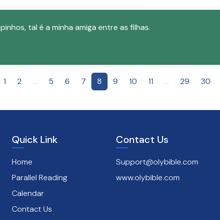
spinhos, tal é a minha amiga entre as filhas.
1
2
...
5
6
7
8
9
10
11
...
29
30
Quick Link
Contact Us
Home
Support@olybible.com
Parallel Reading
www.olybible.com
Calendar
Contact Us