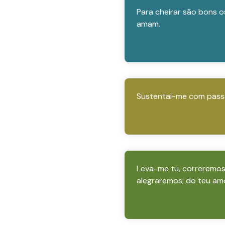
Para cheirar são bons o
amam.
Sustentai-me com passa
Leva-me tu, correremos 
alegraremos; do teu am