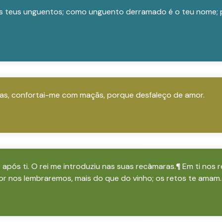
s teus unguentos; como unguento derramado é o teu nome; po
s, confortai-me com maçãs, porque desfaleço de amor.
após ti. O rei me introduziu nas suas recâmaras.¶ Em ti nos 
or nos lembraremos, mais do que do vinho; os retos te amam.