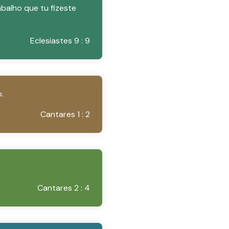
abalho que tu fizeste
Eclesiastes 9 : 9
.
Cantares 1 : 2
Cantares 2 : 4