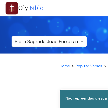
Oly
Bible
Home
Popular Verses
Não repreendas o escar