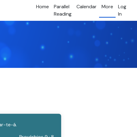
Home
Parallel
Calendar
More
Log
Reading
In
ar-te-á.
Provérbios 9 : 8