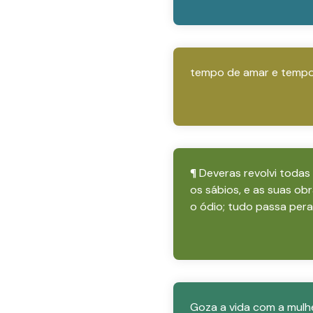
tempo de amar e tempo 
¶ Deveras revolvi todas
os sábios, e as suas 
o ódio; tudo passa pera
Goza a vida com a mulhe