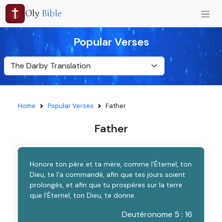
Oly
Bible
Popular Verses
Home
Popular Verses
Father
Father
Honore ton père et ta mère, comme l'Éternel, ton
Dieu, te l'a commandé, afin que tes jours soient
prolongés, et afin que tu prospères sur la terre
que l'Éternel, ton Dieu, te donne.
Deutéronome 5 : 16