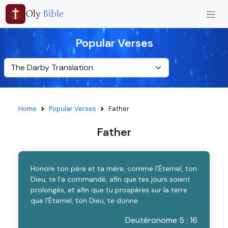
Oly
Bible
Popular Verses
Home
Popular Verses
Father
Father
Honore ton père et ta mère, comme l'Éternel, ton
Dieu, te l'a commandé, afin que tes jours soient
prolongés, et afin que tu prospères sur la terre
que l'Éternel, ton Dieu, te donne.
Deutéronome 5 : 16