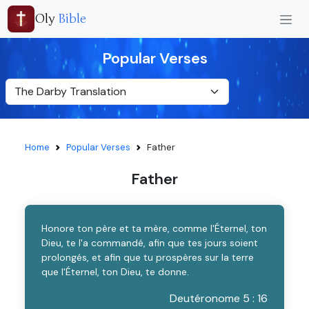
Oly
Bible
Popular Verses
Home
Popular Verses
Father
Father
Honore ton père et ta mère, comme l'Éternel, ton
Dieu, te l'a commandé, afin que tes jours soient
prolongés, et afin que tu prospères sur la terre
que l'Éternel, ton Dieu, te donne.
Deutéronome 5 : 16