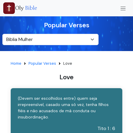
Oly
Bible
Popular Verses
Home
Popular Verses
Love
Love
(Devem ser escolhidos entre) quem seja
irrepreensível, casado uma só vez, tenha filhos
fiéis e não acusados de má conduta ou
insubordinação.
Tito 1 : 6