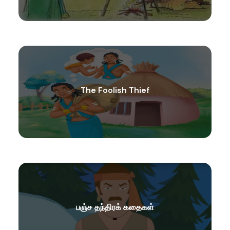
The Foolish Thief
பஞ்ச தந்திரக் கதைகள்