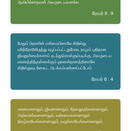
ஆவியில்லாதவன் அவருடையவனல்ல.
ரோமர் 8 : 9
மேலும் பிதாவின் மகிமையினாலே கிறிஸ்து
மரித்தோரிலிருந்து எழுப்பப்பட்டதுபோல, நாமும் புதிதான
ஜீவனுள்ளவர்களாய் நடந்துகொள்ளும்படிக்கு, அவருடைய
மரணத்திற்குள்ளாக்கும் ஞானஸ்நானத்தினாலே
கிறிஸ்துவுடனேகூட அடக்கம்பண்ணப்பட்டோம்.
ரோமர் 6 : 4
மரணமானாலும், ஜீவனானாலும், தேவதூதர்களானாலும்,
அதிகாரங்களானாலும், வல்லமைகளானாலும்
நிகழ்காரியங்களானாலும், வருங்காரியங்களானாலும்,