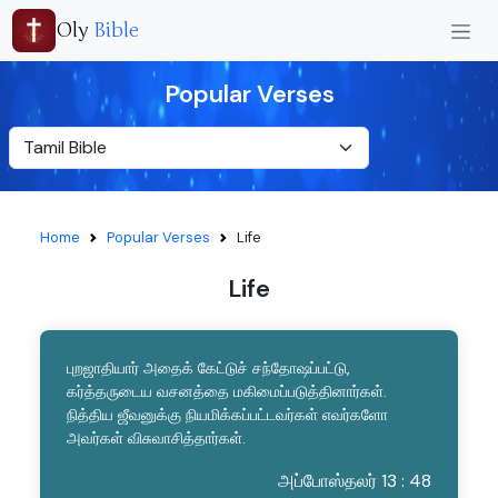
Oly
Bible
Popular Verses
Home
Popular Verses
Life
Life
புறஜாதியார் அதைக் கேட்டுச் சந்தோஷப்பட்டு,
கர்த்தருடைய வசனத்தை மகிமைப்படுத்தினார்கள்.
நித்திய ஜீவனுக்கு நியமிக்கப்பட்டவர்கள் எவர்களோ
அவர்கள் விசுவாசித்தார்கள்.
அப்போஸ்தலர் 13 : 48