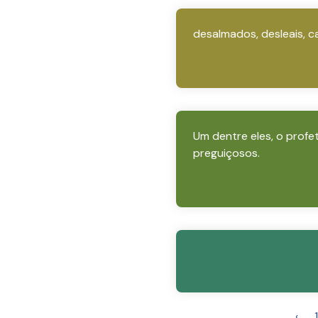
desalmados, desleais, ca
Um dentre eles, o profe
preguiçosos.
‹
1