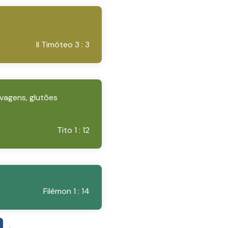
II Timóteo 3 : 3
lvagens, glutões
Tito 1 : 12
Filêmon 1 : 14
›