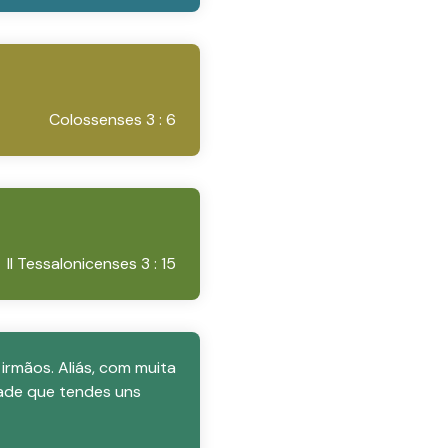
Colossenses 3 : 6
II Tessalonicenses 3 : 15
irmãos. Aliás, com muita
dade que tendes uns