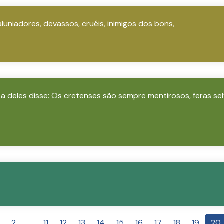
luniadores, devassos, cruéis, inimigos dos bons,
ta deles disse: Os cretenses são sempre mentirosos, feras se
2
...
11
12
13
14
15
16
17
18
19
20