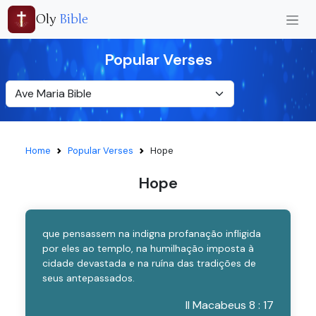
Oly
Bible
Popular Verses
Home
Popular Verses
Hope
Hope
que pensassem na indigna profanação infligida
por eles ao templo, na humilhação imposta à
cidade devastada e na ruína das tradições de
seus antepassados.
II Macabeus 8 : 17