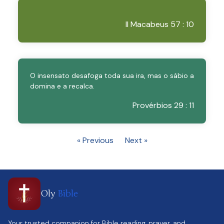
II Macabeus 57 : 10
O insensato desafoga toda sua ira, mas o sábio a
domina e a recalca.
Provérbios 29 : 11
« Previous
Next »
Oly
Bible
Your trusted companion for Bible reading, prayer, and