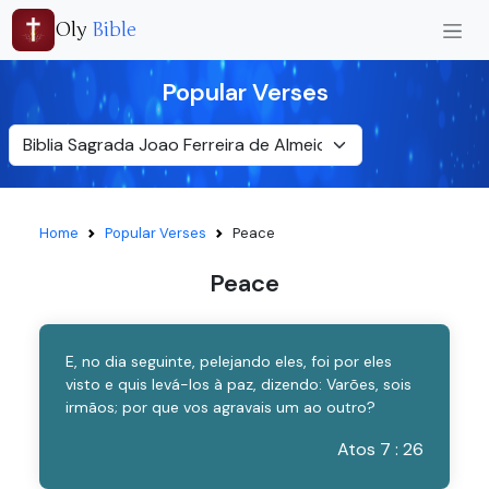
Oly
Bible
Popular Verses
Home
Popular Verses
Peace
Peace
E, no dia seguinte, pelejando eles, foi por eles
visto e quis levá-los à paz, dizendo: Varões, sois
irmãos; por que vos agravais um ao outro?
Atos 7 : 26