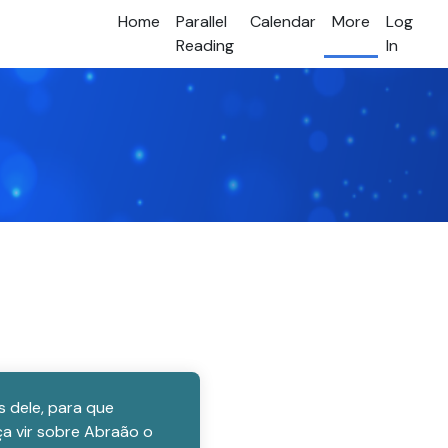
Home
Parallel
Calendar
More
Log
Reading
In
s dele, para que
ça vir sobre Abraão o