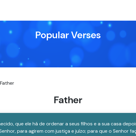
Popular Verses
Father
Father
cido, que ele há de ordenar a seus filhos e a sua casa depoi
nhor, para agirem com justiça e juízo; para que o Senhor fa