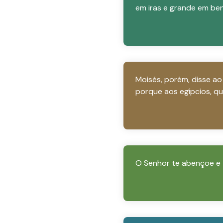
em iras e grande em ben
Moisés, porém, disse ao
porque aos egípcios, qu
O Senhor te abençoe e 