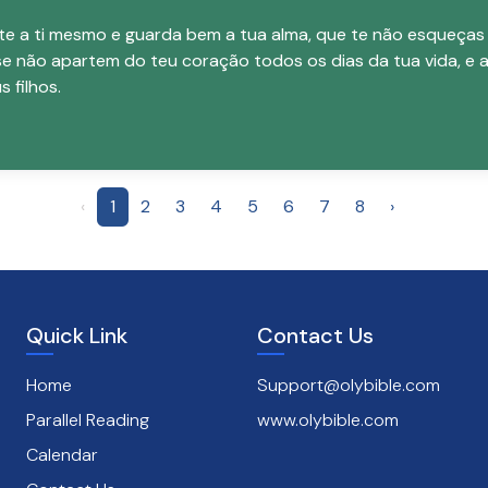
e a ti mesmo e guarda bem a tua alma, que te não esqueças
 se não apartem do teu coração todos os dias da tua vida, e a
s filhos.
‹
1
2
3
4
5
6
7
8
›
Quick Link
Contact Us
Home
Support@olybible.com
Parallel Reading
www.olybible.com
Calendar