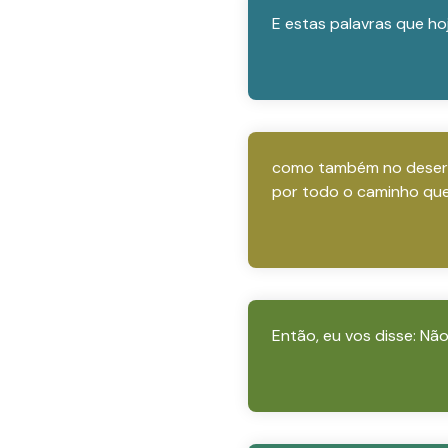
E estas palavras que ho
como também no deserto,
por todo o caminho que 
Então, eu vos disse: Nã