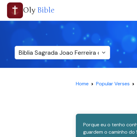
Oly
Bible
Home
Popular Verses
Porque eu o tenho conhe
guardem o caminho do Se