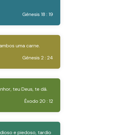
Gênesis 18 : 19
o ambos uma carne.
Gênesis 2 : 24
nhor, teu Deus, te dá.
Êxodo 20 : 12
dioso e piedoso, tardio